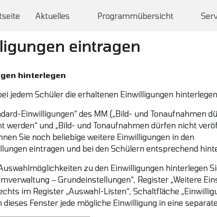
tseite
Aktuelles
Programmübersicht
Serv
lligungen eintragen
ngen hinterlegen
ei jedem Schüler die erhaltenen Einwilligungen hinterlegen
ndard-Einwilligungen“ des MM („Bild- und Tonaufnahmen d
ht werden“ und „Bild- und Tonaufnahmen dürfen nicht veröf
nen Sie noch beliebige weitere Einwilligungen in den
llungen eintragen und bei den Schülern entsprechend hinte
 Auswahlmöglichkeiten zu den Einwilligungen hinterlegen 
mverwaltung – Grundeinstellungen“, Register „Weitere Eins
echts im Register „Auswahl-Listen“, Schaltfläche „Einwillig
n dieses Fenster jede mögliche Einwilligung in eine separate 